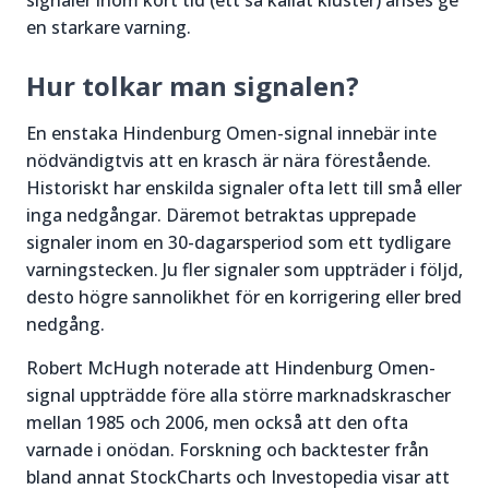
signaler inom kort tid (ett så kallat kluster) anses ge
en starkare varning.
Hur tolkar man signalen?
En enstaka Hindenburg Omen-signal innebär inte
nödvändigtvis att en krasch är nära förestående.
Historiskt har enskilda signaler ofta lett till små eller
inga nedgångar. Däremot betraktas upprepade
signaler inom en 30-dagarsperiod som ett tydligare
varningstecken. Ju fler signaler som uppträder i följd,
desto högre sannolikhet för en korrigering eller bred
nedgång.
Robert McHugh noterade att Hindenburg Omen-
signal uppträdde före alla större marknadskrascher
mellan 1985 och 2006, men också att den ofta
varnade i onödan. Forskning och backtester från
bland annat StockCharts och Investopedia visar att