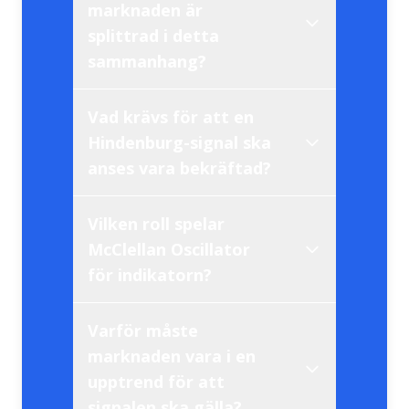
marknaden är
splittrad i detta
statistisk
Jim Miekka
sammanhang?
varningsflagga
falska signaler
Vad krävs för att en
Hindenburg-signal ska
anses vara bekräftad?
nya
toppnoteringar
Vilken roll spelar
McClellan Oscillator
underliggande
för indikatorn?
kluster av signaler
styrkan
Varför måste
marknaden vara i en
upptrend för att
negativt momentum
signalen ska gälla?