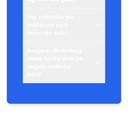
tekniska analytiker
Hur träffsäker har
indikatorn varit
varningssignaler vid
växande säljtryck
historiskt sett?
toppen
Fungerar Hindenburg
Omen fortfarande på
intern instabilitet
dagens moderna
större marknadskrascher
börs?
algoritmisk
handel
25 procent av fallen