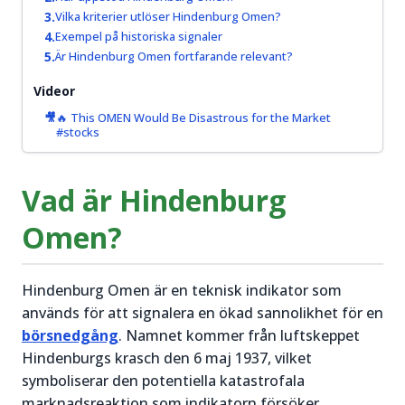
prisrörelser
igång.
Vilka kriterier utlöser Hindenburg Omen?
och hitta
Exempel på historiska signaler
bra
Är Hindenburg Omen fortfarande relevant?
Läs mer
handelstillfällen.
om
Videor
Aktier för
Läs mer
🔥 This OMEN Would Be Disastrous for the Market
nybörjare
om
#stocks
→
Trading
&
Vad är Hindenburg
Teknisk
Analys
→
Omen?
Hindenburg Omen är en teknisk indikator som
används för att signalera en ökad sannolikhet för en
börsnedgång
. Namnet kommer från luftskeppet
Hindenburgs krasch den 6 maj 1937, vilket
symboliserar den potentiella katastrofala
marknadsreaktion som indikatorn försöker