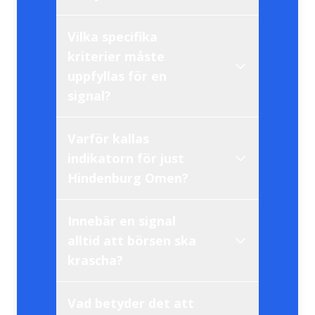
Vilka specifika
teknisk indikator
kriterier måste
uppfyllas för en
signal?
Varför kallas
indikatorn för just
extrem splittring
Hindenburg Omen?
2,2 procent av de
Innebär en signal
totala aktierna
alltid att börsen ska
luftskeppet Hindenburgs
krascha?
krasch
McClellan
Oscillator
Vad betyder det att