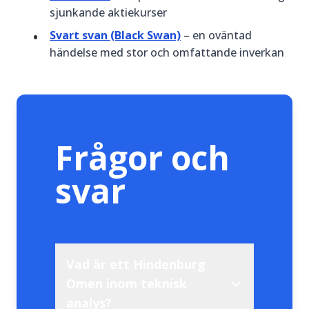
sjunkande aktiekurser
Svart svan (Black Swan)
– en oväntad
händelse med stor och omfattande inverkan
Frågor och
svar
Vad är ett Hindenburg
Omen inom teknisk
analys?