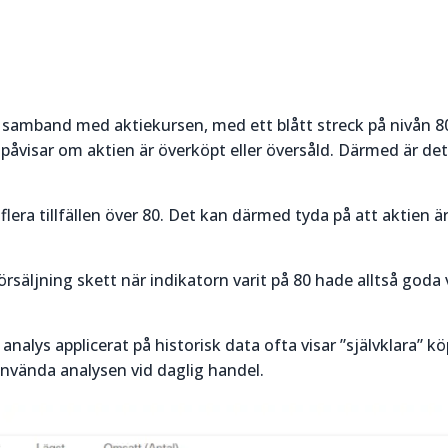
t i samband med aktiekursen, med ett blått streck på nivån 8
m påvisar om aktien är överköpt eller översåld. Därmed är de
flera tillfällen över 80. Det kan därmed tyda på att aktien ä
örsäljning skett när indikatorn varit på 80 hade alltså goda 
nalys applicerat på historisk data ofta visar ”självklara” k
 använda analysen vid daglig handel.