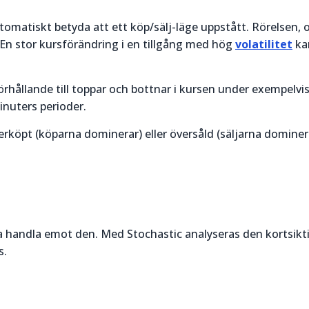
tomatiskt betyda att ett köp/sälj-läge uppstått. Rörelsen, 
t. En stor kursförändring i en tillgång med hög
volatilitet
ka
örhållande till toppar och bottnar i kursen under exempelvi
inuters perioder.
rköpt (köparna dominerar) eller översåld (säljarna dominer
söka handla emot den. Med Stochastic analyseras den kortsikt
s.