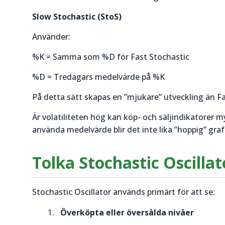
Slow Stochastic (StoS)
Använder:
%K = Samma som %D för Fast Stochastic
%D = Tredagars medelvärde på %K
På detta sätt skapas en ”mjukare” utveckling än Fa
Är volatiliteten hög kan köp- och säljindikatorer
använda medelvärde blir det inte lika ”hoppig” graf
Tolka Stochastic Oscillat
Stochastic Oscillator används primärt för att se:
Överköpta eller översålda nivåer