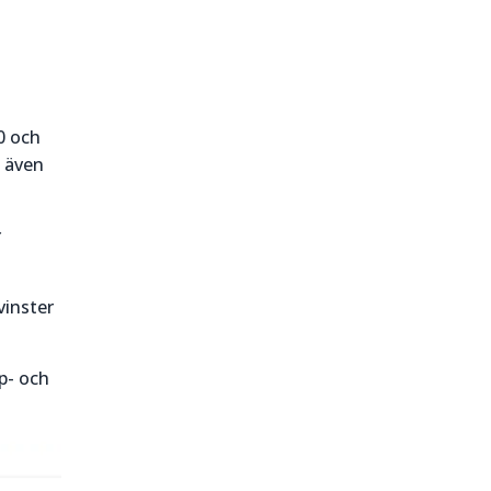
0 och
t även
r
vinster
öp- och