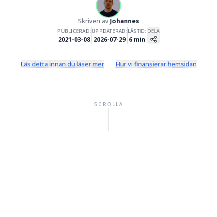
Valutahandel
Skriven av
Johannes
PUBLICERAD:
UPPDATERAD:
LÄSTID:
DELA
2021-03-08
2026-07-29
6
min
Läs detta innan du läser mer
Hur vi finansierar hemsidan
SCROLLA