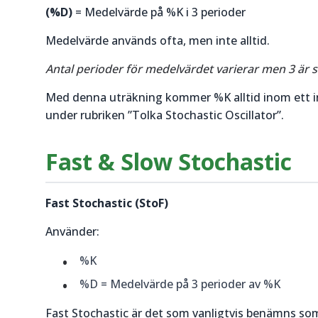
(%D)
= Medelvärde på %K i 3 perioder
Medelvärde används ofta, men inte alltid.
Antal perioder för medelvärdet varierar men 3 är 
Med denna uträkning kommer %K alltid inom ett inte
under rubriken ”Tolka Stochastic Oscillator”.
Fast & Slow Stochastic
Fast Stochastic (StoF)
Använder:
%K
%D = Medelvärde på 3 perioder av %K
Fast Stochastic är det som vanligtvis benämns som