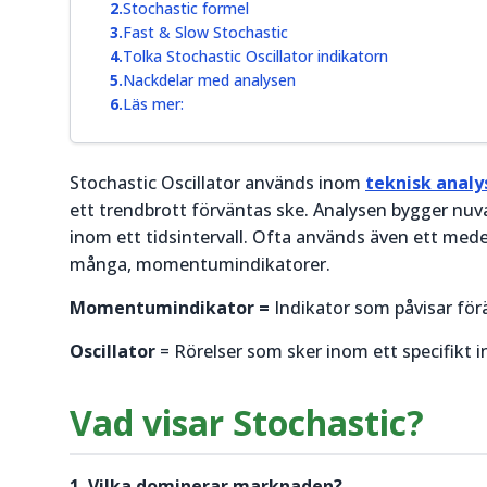
Stochastic formel
Fast & Slow Stochastic
Tolka Stochastic Oscillator indikatorn
Nackdelar med analysen
Läs mer:
Stochastic Oscillator används inom
teknisk analy
ett trendbrott förväntas ske. Analysen bygger nuva
inom ett tidsintervall. Ofta används även ett medel
många, momentumindikatorer.
Momentumindikator =
Indikator som påvisar fö
Oscillator
= Rörelser som sker inom ett specifikt in
Vad visar Stochastic?
1. Vilka dominerar marknaden?