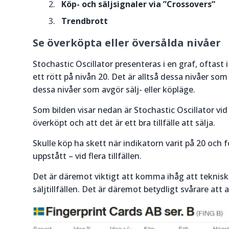
Köp- och säljsignaler via ”Crossovers”
Trendbrott
Se överköpta eller översålda nivåer
Stochastic Oscillator presenteras i en graf, oftas
ett rött på nivån 20. Det är alltså dessa nivåer so
dessa nivåer som avgör sälj- eller köpläge.
Som bilden visar nedan är Stochastic Oscillator vid 
överköpt och att det är ett bra tillfälle att sälja.
Skulle köp ha skett när indikatorn varit på 20 och f
uppstått – vid flera tillfällen.
Det är däremot viktigt att komma ihåg att teknisk a
säljtillfällen. Det är däremot betydligt svårare att