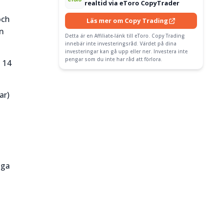
realtid via eToro CopyTrader
och
Läs mer om Copy Trading
n
Detta är en Affiliate-länk till eToro. Copy Trading
innebär inte investeringsråd. Värdet på dina
investeringar kan gå upp eller ner. Investera inte
pengar som du inte har råd att förlora.
s 14
ar)
iga