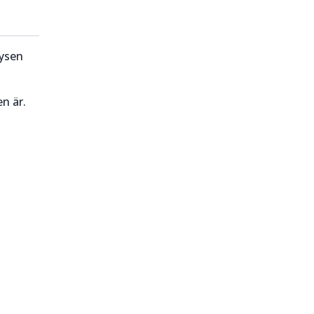
lysen
n är.