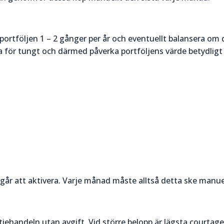
 portföljen 1 – 2 gånger per år och eventuellt balansera om 
ga för tungt och därmed påverka portföljens värde betydlig
går att aktivera. Varje månad måste alltså detta ske manuel
iehandeln utan avgift. Vid större belopp är lägsta courtag