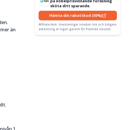
på nobelprisvinnande forskning
sköta ditt sparande.
Hämta din rabattkod (50%)
den.
Affiliate-länk. Investeringar innebär risk och tidigare
t mer än
avkastning är ingen garanti för framtida resultat.
lt.
enivån 1