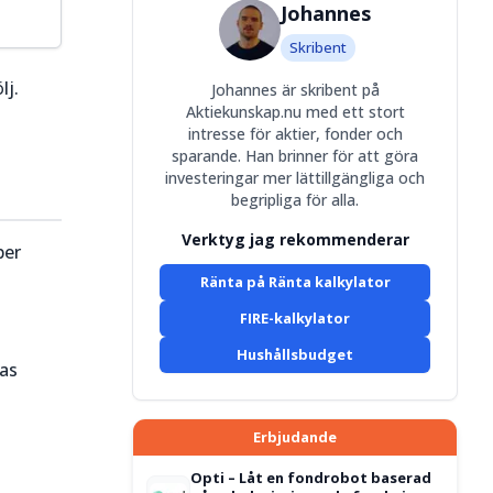
Johannes
Skribent
lj.
Johannes är skribent på
Aktiekunskap.nu med ett stort
intresse för aktier, fonder och
sparande. Han brinner för att göra
investeringar mer lättillgängliga och
begripliga för alla.
Verktyg jag rekommenderar
per
Ränta på Ränta kalkylator
FIRE-kalkylator
Hushållsbudget
kas
Erbjudande
Opti – Låt en fondrobot baserad