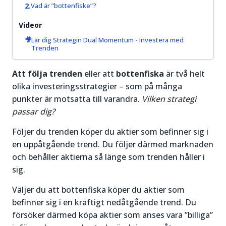
prisrörelser
Vad är ”bottenfiske”?
igång.
och hitta
bra
Videor
Läs mer
handelstillfällen.
Lär dig Strategin Dual Momentum - Investera med
om
Trenden
Aktier för
Läs mer
nybörjare
Att följa trenden
om
eller att
bottenfiska
är två helt
→
olika investeringsstrategier – som på många
Trading
punkter är motsatta till varandra.
&
Vilken strategi
passar dig?
Teknisk
Analys
→
Följer du trenden köper du aktier som befinner sig i
en uppåtgående trend. Du följer därmed marknaden
och behåller aktierna så länge som trenden håller i
sig.
Väljer du att bottenfiska köper du aktier som
befinner sig i en kraftigt nedåtgående trend. Du
försöker därmed köpa aktier som anses vara ”billiga”