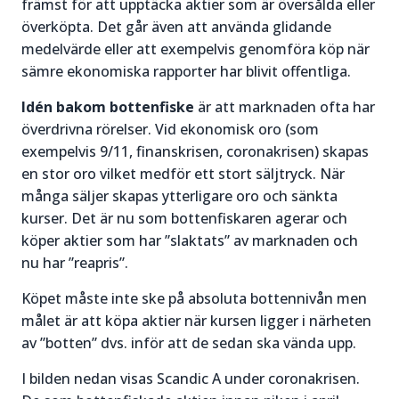
främst för att upptäcka aktier som är översålda eller
överköpta. Det går även att använda glidande
medelvärde eller att exempelvis genomföra köp när
sämre ekonomiska rapporter har blivit offentliga.
Idén bakom bottenfiske
är att marknaden ofta har
överdrivna rörelser. Vid ekonomisk oro (som
exempelvis 9/11, finanskrisen, coronakrisen) skapas
en stor oro vilket medför ett stort säljtryck. När
många säljer skapas ytterligare oro och sänkta
kurser. Det är nu som bottenfiskaren agerar och
köper aktier som har ”slaktats” av marknaden och
nu har ”reapris”.
Köpet måste inte ske på absoluta bottennivån men
målet är att köpa aktier när kursen ligger i närheten
av ”botten” dvs. inför att de sedan ska vända upp.
I bilden nedan visas Scandic A under coronakrisen.