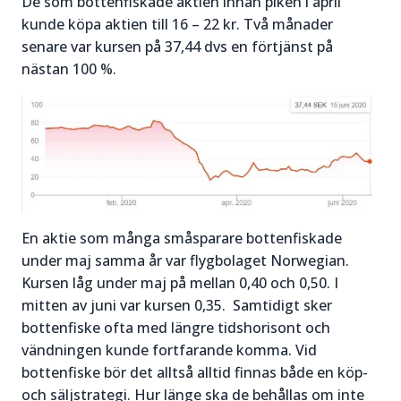
De som bottenfiskade aktien innan piken i april
kunde köpa aktien till 16 – 22 kr. Två månader
senare var kursen på 37,44 dvs en förtjänst på
nästan 100 %.
En aktie som många småsparare bottenfiskade
under maj samma år var flygbolaget Norwegian.
Kursen låg under maj på mellan 0,40 och 0,50. I
mitten av juni var kursen 0,35. Samtidigt sker
bottenfiske ofta med längre tidshorisont och
vändningen kunde fortfarande komma. Vid
bottenfiske bör det alltså alltid finnas både en köp-
och säljstrategi. Hur länge ska de behållas om inte