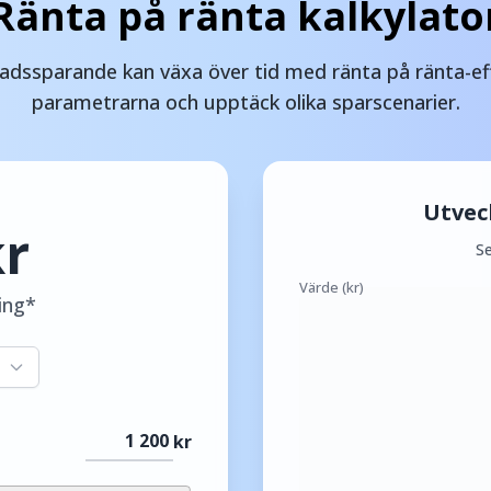
Ränta på ränta kalkylato
adssparande kan växa över tid med ränta på ränta-e
parametrarna och upptäck olika sparscenarier.
Utveck
kr
Se
Värde (kr)
ing*
kr