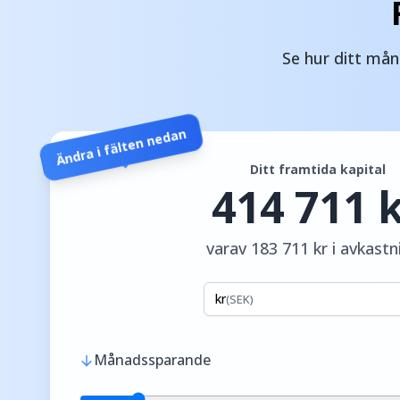
Se hur ditt mån
Ändra i fälten nedan
Ditt framtida kapital
414 711
varav
183 711
kr
i avkastn
kr
(
SEK
)
Månadssparande