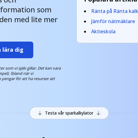
information som
Valutahandel
Ränta på Ränta kalk
 den med lite mer
Jämför nätmäklare
Aktieskola
 lära dig
 som vi själv gillar. Det kan vara
mpel). Ibland när vi
 pengar för att ha resurser att
↓
↓
Testa vår sparkalkylator