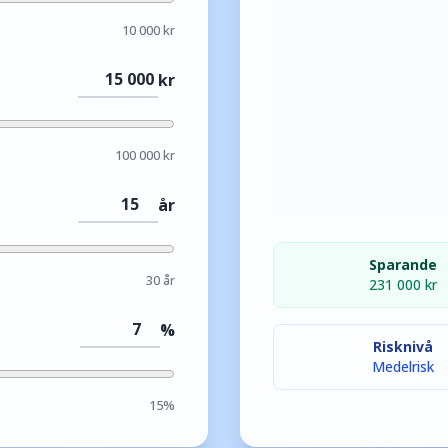
10 000
kr
kr
100 000
kr
år
Sparande
30
år
231 000
kr
%
Risknivå
Medelrisk
15%