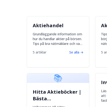
Aktiehandel
Ak
Grundläggande information om
Tips
hur du handlar aktier på börsen.
bör
Tips på bra nätmäklare och vad
nät
du skall tänka på för att
för 
5
artiklar
Se alla
→
5
ar
maximera avkastningen.
lön
📚
In
Hitta Aktieböcker |
Läs
att 
Bästa
fas
aktieböckerna 2026
guld