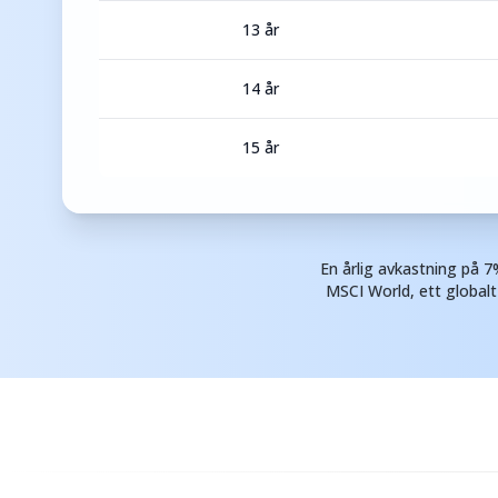
13 år
14 år
15 år
En årlig avkastning på 
MSCI World, ett globalt 