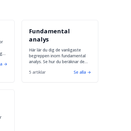
Fundamental
analys
or
Här lär du dig de vanligaste
ng
begreppen inom fundamental
.
analys. Se hur du beräknar de
la
→
 och
viktigaste nyckeltalen för att
5
artiklar
Se alla
→
kunna analysera aktier samt
företag.
r
t