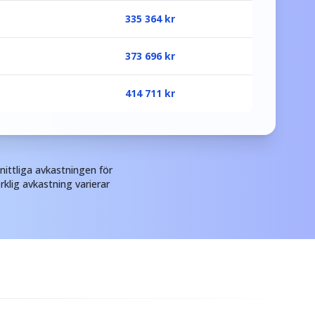
335 364
kr
373 696
kr
414 711
kr
ittliga avkastningen för
rklig avkastning varierar