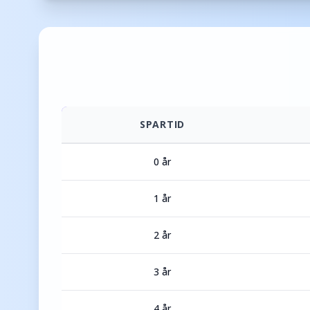
SPARTID
0 år
1 år
2 år
3 år
4 år