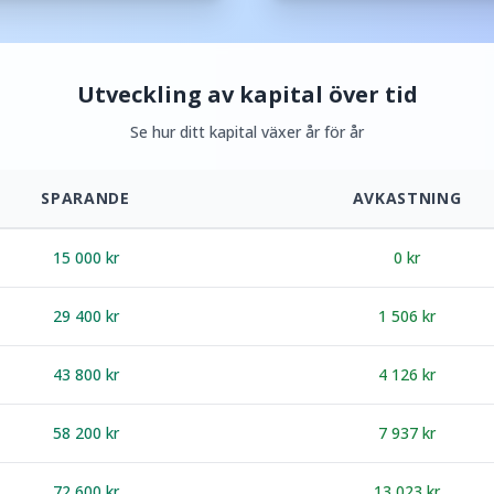
Utveckling av kapital över tid
Se hur ditt kapital växer år för år
SPARANDE
AVKASTNING
15 000
kr
0
kr
29 400
kr
1 506
kr
43 800
kr
4 126
kr
58 200
kr
7 937
kr
72 600
kr
13 023
kr