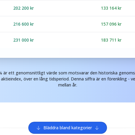
202 200
kr
133 164
kr
216 600
kr
157 096
kr
231 000
kr
183 711
kr
7% är ett genomsnittligt värde som motsvarar den historiska genomsn
aktieindex, över en lång tidsperiod. Denna siffra är en förenkling - ve
mellan år.
↓
↓
Bläddra bland kategorier