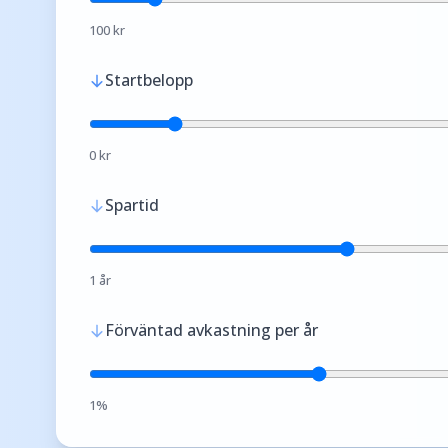
100
kr
Startbelopp
0
kr
Spartid
1
år
Förväntad avkastning per år
1%