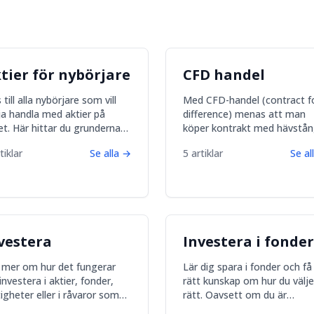
tier för nybörjare
CFD handel
 till alla nybörjare som vill
Med CFD-handel (contract f
ja handla med aktier på
difference) menas att man
et. Här hittar du grunderna
köper kontrakt med hävstå
att lyckas köpa aktier och bli
med ett underliggande värde
tiklar
Se alla
→
5
artiklar
Se al
sam på börsen.
Värdena kan vara tex aktier
råvaror.
vestera
Investera i fonder
 mer om hur det fungerar
Lär dig spara i fonder och få
investera i aktier, fonder,
rätt kunskap om hur du välje
tigheter eller i råvaror som
rätt. Oavsett om du är
 och silver. Tips på
nybörjare eller har investera