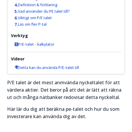
prisrörelser
igång.
Definition & förklaring
och hitta
Vad använder du PE talet till?
bra
Viktigt om P/E talet
Läs mer
handelstillfällen.
Läs om fler P-tal
om
Aktier för
Läs mer
Verktyg
nybörjare
om
P/E-talet - kalkylator
→
Trading
&
Videor
Teknisk
Detta kan du använda P/E-talet till
Analys
→
P/E talet är det mest anmvända nyckeltalet för att
värdera aktier. Det beror på att det är lätt att räkna
ut och många nätbanker redovisar detta nyckeltal.
Här lär du dig att beräkna pe-talet och hur du som
investerare kan använda dig av det.