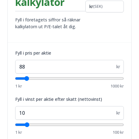
kalkylator
kr
(
SEK
)
Fyll i företagets siffror så räknar
kalkylatorn ut P/E-talet åt dig.
Fyll i pris per aktie
kr
1
kr
1000
kr
Fyll i vinst per aktie efter skatt (nettovinst)
kr
1
kr
100
kr