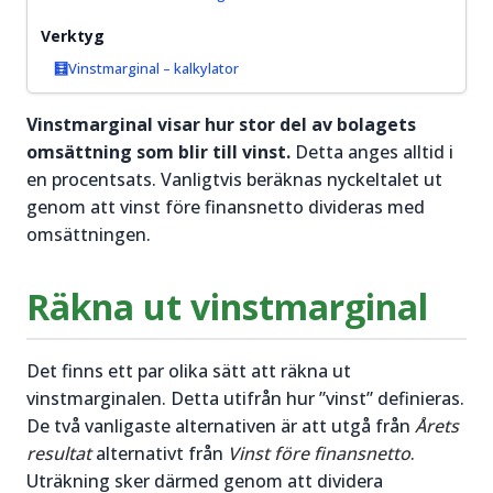
prisrörelser
igång.
och hitta
Verktyg
bra
Vinstmarginal – kalkylator
Läs mer
handelstillfällen.
om
Vinstmarginal visar hur stor del av bolagets
Aktier för
Läs mer
omsättning som blir till vinst.
Detta anges alltid i
nybörjare
om
en procentsats. Vanligtvis beräknas nyckeltalet ut
→
Trading
genom att vinst före finansnetto divideras med
&
omsättningen.
Teknisk
Analys
→
Räkna ut vinstmarginal
Det finns ett par olika sätt att räkna ut
vinstmarginalen. Detta utifrån hur ”vinst” definieras.
De två vanligaste alternativen är att utgå från
Årets
resultat
alternativt från
Vinst före finansnetto
.
Uträkning sker därmed genom att dividera