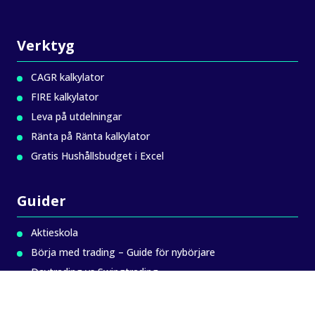
Verktyg
CAGR kalkylator
FIRE kalkylator
Leva på utdelningar
Ränta på Ränta kalkylator
Gratis Hushållsbudget i Excel
Guider
Aktieskola
Börja med trading – Guide för nybörjare
Daytrading vs Swingtrading
Komplett Guide till ett Bättre Sparande
Teknisk analys – Grundkurs