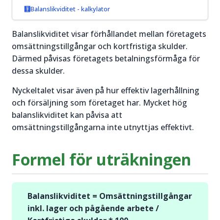
prisrörelser
igång.
Balanslikviditet - kalkylator
och hitta
bra
Läs mer
Balanslikviditet visar förhållandet mellan företagets
handelstillfällen.
om
omsättningstillgångar och kortfristiga skulder.
Aktier för
Därmed påvisas företagets betalningsförmåga för
Läs mer
nybörjare
dessa skulder.
om
→
Trading
Nyckeltalet visar även på hur effektiv lagerhållning
&
och försäljning som företaget har. Mycket hög
Teknisk
balanslikviditet kan påvisa att
Analys
→
omsättningstillgångarna inte utnyttjas effektivt.
Formel för uträkningen
Balanslikviditet = Omsättningstillgångar
inkl. lager och pågående arbete /