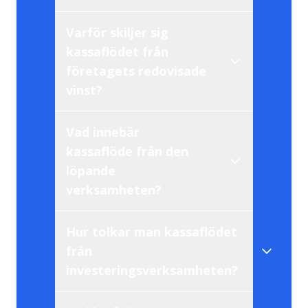
Varför skiljer sig
kassaflödesanalys
kassaflödet från
företagets redovisade
vinst?
Vad innebär
kassaflöde från den
löpande
likvida
verksamheten?
avskrivningar och
medel
kundfordringar
Hur tolkar man kassaflödet
från
investeringsverksamheten?
huvudsakliga
affärsverksamhet