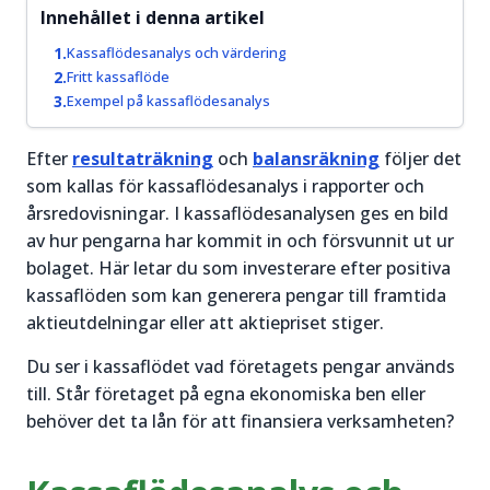
prisrörelser
Innehållet i denna artikel
igång.
och hitta
bra
Kassaflödesanalys och värdering
Läs mer
Fritt kassaflöde
handelstillfällen.
om
Exempel på kassaflödesanalys
Aktier för
Läs mer
nybörjare
Efter
resultaträkning
och
balansräkning
följer det
om
→
som kallas för kassaflödesanalys i rapporter och
Trading
årsredovisningar. I kassaflödesanalysen ges en bild
&
av hur pengarna har kommit in och försvunnit ut ur
Teknisk
bolaget. Här letar du som investerare efter positiva
Analys
→
kassaflöden som kan generera pengar till framtida
aktieutdelningar eller att aktiepriset stiger.
Du ser i kassaflödet vad företagets pengar används
till. Står företaget på egna ekonomiska ben eller
behöver det ta lån för att finansiera verksamheten?