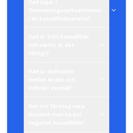
Vad ingår i
likviditetsplanering
finansieringsverksamheten
i en kassaflödesanalys?
Vad är fritt kassaflöde
och varför är det
positivt operativt
bolag i tillväxtfas
viktigt?
kassaflöde
nyemissioner, upptagande av
lån
Vad är skillnaden
mellan direkt och
aktieutdelningar
indirekt metod?
Kan ett företag vara
finansiell styrka
lönsamt men ha ett
negativt kassaflöde?
indirekta metoden