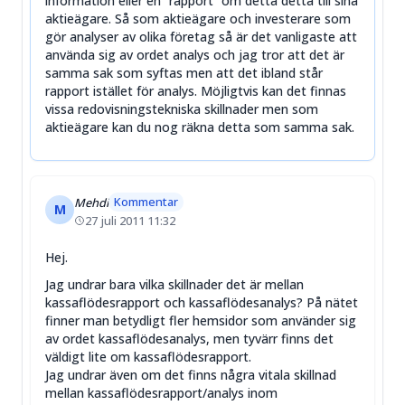
information eller en “rapport” om detta detta till sina
aktieägare. Så som aktieägare och investerare som
gör analyser av olika företag så är det vanligaste att
använda sig av ordet analys och jag tror att det är
samma sak som syftas men att det ibland står
rapport istället för analys. Möjligtvis kan det finnas
vissa redovisningstekniska skillnader men som
aktieägare kan du nog räkna detta som samma sak.
Kommentar
Mehdi
M
27 juli 2011 11:32
Hej.
Jag undrar bara vilka skillnader det är mellan
kassaflödesrapport och kassaflödesanalys? På nätet
finner man betydligt fler hemsidor som använder sig
av ordet kassaflödesanalys, men tyvärr finns det
väldigt lite om kassaflödesrapport.
Jag undrar även om det finns några vitala skillnad
mellan kassaflödesrapport/analys inom