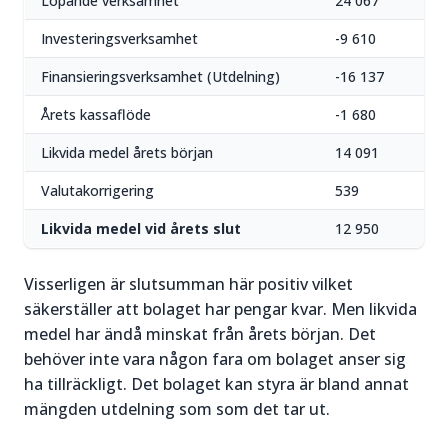
Löpande verksamhet
24 067
Investeringsverksamhet
-9 610
Finansieringsverksamhet (Utdelning)
-16 137
Årets kassaflöde
-1 680
Likvida medel årets början
14 091
Valutakorrigering
539
Likvida medel vid årets slut
12 950
Visserligen är slutsumman här positiv vilket
säkerställer att bolaget har pengar kvar. Men likvida
medel har ändå minskat från årets början. Det
behöver inte vara någon fara om bolaget anser sig
ha tillräckligt. Det bolaget kan styra är bland annat
mängden utdelning som som det tar ut.