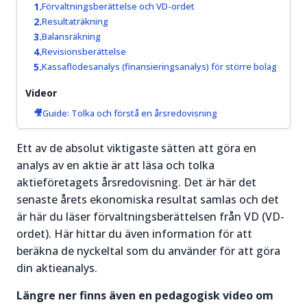
prisrörelser
Förvaltningsberättelse och VD-ordet
igång.
och hitta
Resultaträkning
bra
Balansräkning
Läs mer
handelstillfällen.
Revisionsberättelse
om
Kassaflödesanalys (finansieringsanalys) för större bolag
Aktier för
Läs mer
Videor
nybörjare
om
→
Guide: Tolka och förstå en årsredovisning
Trading
&
Ett av de absolut viktigaste sätten att göra en
Teknisk
analys av en aktie är att läsa och tolka
Analys
→
aktieföretagets årsredovisning. Det är här det
senaste årets ekonomiska resultat samlas och det
är här du läser förvaltningsberättelsen från VD (VD-
ordet). Här hittar du även information för att
beräkna de nyckeltal som du använder för att göra
din aktieanalys.
Längre ner finns även en pedagogisk video om