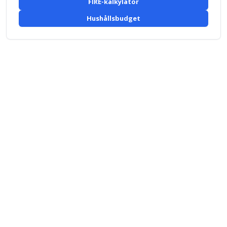
FIRE-kalkylator
Hushållsbudget