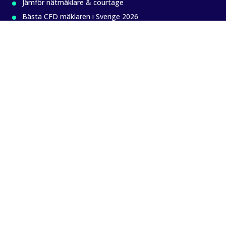
Jämför nätmäklare & courtage
Bästa CFD mäklaren i Sverige 2026
Bästa aktieböckerna 2026
Bästa sparräntan 2026
Program för trading och analys
Bra att veta
EV/EBIT och EV/EBITDA
Investeringssparkonto (ISK)
Leva på utdelningar
MA200 – glidande medelvärde
MACD – Indikator inom Teknisk analys