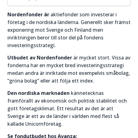
prisrörelser
igång.
och hitta
Nordenfonder är
aktiefonder som investerar i
bra
Läs mer
företag i de nordiska länderna. Generellt sker främst
handelstillfällen.
om
exponering mot Sverige och Finland men
Aktier för
Läs mer
inriktningen beror till stor del på fondens
nybörjare
om
investeringsstrategi.
→
Trading
Utbudet av Nordenfonder
är mycket stort. Vissa av
&
fonderna har en mycket bred investeringsstrategi
Teknisk
medan andra är inriktade mot exempelvis småbolag,
Analys
→
”gröna bolag” eller att följa ett index.
Den nordiska marknaden
kännetecknas
framförallt av ekonomisk och politisk stabilitet och
gott företagsklimat. Ett resultat av det är att
Sverige är ett av de länder i världen med flest så
kallade Unicornföretag.
Se fondutbudet hos Avanza: