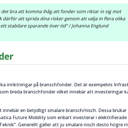
r det bra att komma ihåg att fonder som riktar in sig mot
därför att sprida dina risker genom att välja in flera olika
r ett stabilare sparande över tid” / Johanna Englund
nder
lika inriktningar på branschfonder. Det är exempelvis Infras
om breda branschfonder vilket innebär att investeringar k
et innebär en betydligt smalare bransch/nisch. Dessa brukar 
ica Future Mobility som enbart investerar i elektrifierade
nik”. Generellt gäller att ju smalare nisch desto högre ri