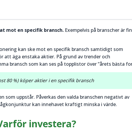
t mot en specifik bransch.
Exempelvis på branscher är fi
ponering kan ske mot en specifik bransch samtidigt som
för att äga enstaka aktier. På grund av trender och
mma bransch som kan ses på topplistor över ”årets bästa fo
t 80 %) köper aktier i en specifik bransch
en som uppstår. Påverkas den valda branschen negativt av
 lågkonjunktur kan innehavet kraftigt minska i värde.
Varför investera?