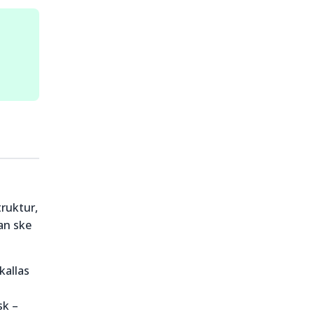
truktur,
an ske
kallas
sk –