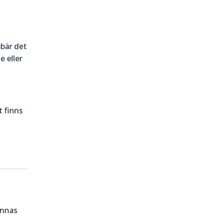
ebär det
e eller
t finns
ynnas