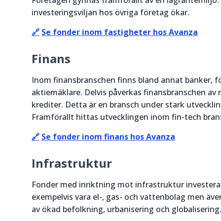
Företagen gynnas framförallt av en lågräntemiljö.
investeringsviljan hos övriga företag ökar.
🔗
Se fonder inom fastigheter hos Avanza
Finans
Inom finansbranschen finns bland annat banker, f
aktiemäklare. Delvis påverkas finansbranschen av rä
krediter. Detta är en bransch under stark utveckli
Framförallt hittas utvecklingen inom fin-tech bra
🔗
Se fonder inom finans hos Avanza
Infrastruktur
Fonder med inriktning mot infrastruktur investerar
exempelvis vara el-, gas- och vattenbolag men äve
av ökad befolkning, urbanisering och globalisering