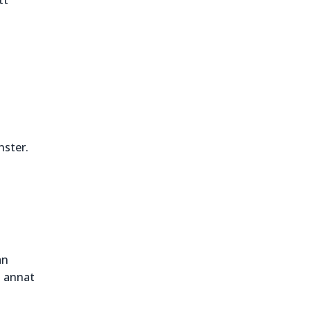
tt
nster.
an
d annat