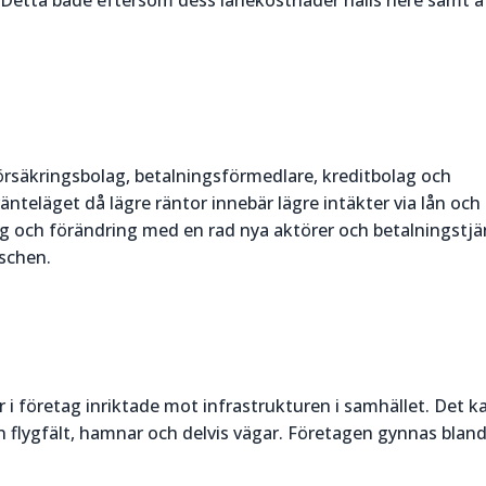
 Detta både eftersom dess lånekostnader hålls nere samt a
örsäkringsbolag, betalningsförmedlare, kreditbolag och
nteläget då lägre räntor innebär lägre intäkter via lån och
ng och förändring med en rad nya aktörer och betalningstjä
nschen.
 i företag inriktade mot infrastrukturen i samhället. Det k
n flygfält, hamnar och delvis vägar. Företagen gynnas blan
.