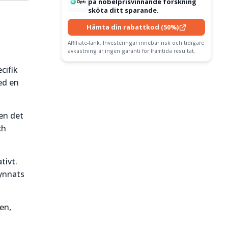
på nobelprisvinnande forskning
sköta ditt sparande.
Hämta din rabattkod (50%)
Affiliate-länk. Investeringar innebär risk och tidigare
avkastning är ingen garanti för framtida resultat.
cifik
ed en
en det
ch
tivt.
gynnats
en,