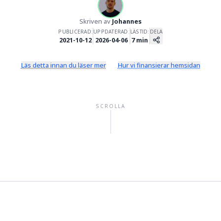
Valutahandel
Skriven av
Johannes
PUBLICERAD:
UPPDATERAD:
LÄSTID:
DELA
2021-10-12
2026-04-06
7
min
Läs detta innan du läser mer
Hur vi finansierar hemsidan
SCROLLA