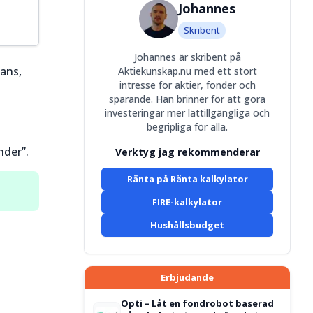
Johannes
Skribent
Johannes är skribent på
nans,
Aktiekunskap.nu med ett stort
intresse för aktier, fonder och
sparande. Han brinner för att göra
investeringar mer lättillgängliga och
begripliga för alla.
nder”.
Verktyg jag rekommenderar
Ränta på Ränta kalkylator
FIRE-kalkylator
Hushållsbudget
Erbjudande
Opti – Låt en fondrobot baserad