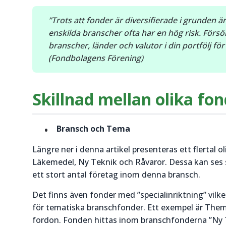
”Trots att fonder är diversifierade i grunden ä
enskilda branscher ofta har en hög risk. Försök 
branscher, länder och valutor i din portfölj fö
(Fondbolagens Förening)
Skillnad mellan olika fo
Bransch och Tema
Längre ner i denna artikel presenteras ett flertal o
Läkemedel, Ny Teknik och Råvaror. Dessa kan ses s
ett stort antal företag inom denna bransch.
Det finns även fonder med ”specialinriktning” vilk
för tematiska branschfonder. Ett exempel är Themat
fordon. Fonden hittas inom branschfonderna ”Ny Tek