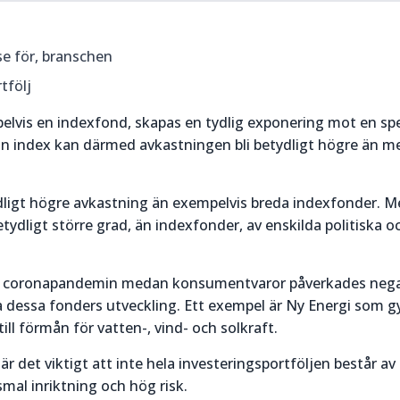
esse för, branschen
tfölj
elvis en indexfond, skapas en tydlig exponering mot en spe
än index kan därmed avkastningen bli betydligt högre än m
ydligt högre avkastning än exempelvis breda indexfonder. M
tydligt större grad, än indexfonder, av enskilda politiska o
av coronapandemin medan konsumentvaror påverkades nega
a dessa fonders utveckling. Ett exempel är Ny Energi som 
 till förmån för vatten-, vind- och solkraft.
 det viktigt att inte hela investeringsportföljen består av 
smal inriktning och hög risk.