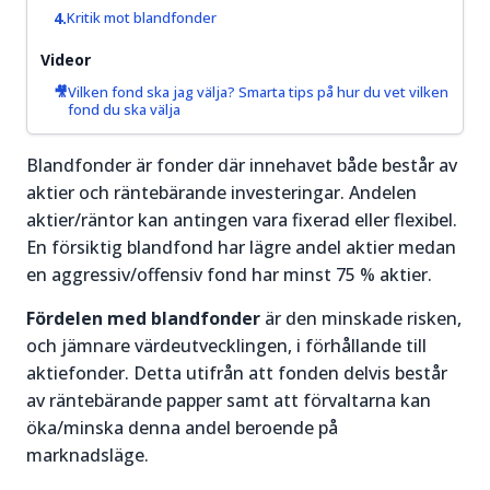
prisrörelser
igång.
Kritik mot blandfonder
och hitta
bra
Videor
Läs mer
handelstillfällen.
Vilken fond ska jag välja? Smarta tips på hur du vet vilken
om
fond du ska välja
Aktier för
Läs mer
nybörjare
om
Blandfonder är fonder där innehavet både består av
→
Trading
aktier och räntebärande investeringar. Andelen
&
aktier/räntor kan antingen vara fixerad eller flexibel.
Teknisk
En försiktig blandfond har lägre andel aktier medan
Analys
→
en aggressiv/offensiv fond har minst 75 % aktier.
Fördelen med blandfonder
är den minskade risken,
och jämnare värdeutvecklingen, i förhållande till
aktiefonder. Detta utifrån att fonden delvis består
av räntebärande papper samt att förvaltarna kan
öka/minska denna andel beroende på
marknadsläge.