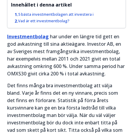
prisrörelser
Innehållet i denna artikel
igång.
och hitta
bra
5 bästa investmentbolagen att investera i
Läs mer
Vad är ett investmentbolag?
handelstillfällen.
om
Aktier för
Läs mer
Investmentbolag
har under en längre tid gett en
nybörjare
om
god avkastning till sina aktieägare. Investor AB, en
→
Trading
av Sveriges mest framgångsrika investmentbolag,
&
har exempelvis mellan 2011 och 2021 givit en total
Teknisk
avkastning omkring 600 %. Under samma period har
Analys
→
OMXS30 givit cirka 200 % i total avkastning.
Det finns många bra investmentbolag att välja
bland. Varje år finns det en ny vinnare, precis som
det finns en förlorare. Statistik på förra årets
kursvinnare kan ge en bra första ledtråd till vilka
investmentbolag man bör välja. När du väl väljer
investmentbolag bör du dock inte enbart titta på
vad som skett på kort sikt. Titta också på vilka som